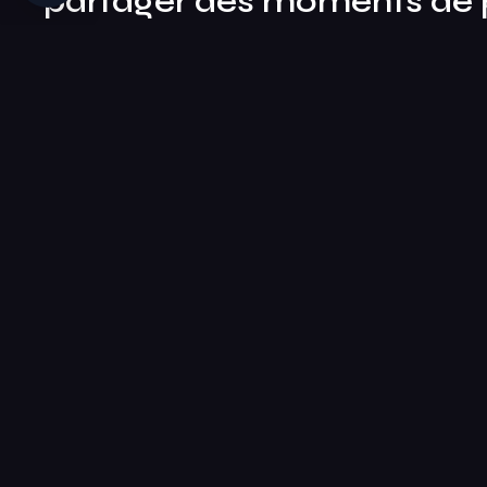
partager des moments de pl
famille ou entre collègues, 
Lundi – 15:30 à 24:00
Mardi – 15:30 à 24:00
Mercredi – 13:30 à 24:00
Jeudi – 15:30 à 24:00
Vendredi – 15:30 à 24:00
Samedi – 13:30 à 24:00
Dimanche – 13:30 à 23:00
Durant les vacances scolaires (sauf été) et les jours fériés,
ouverture tous les jours à 13h30.