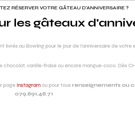
TEZ RÉSERVER VOTRE GÂTEAU D'ANNIVERSAIRE ?
ur les gâteaux d'anniv
 livrés au Bowling pour le jour de l’anniversaire de votre 
chocolat, vanille-fraise ou encore mangue-coco. Dès CH
ur page
Instagram
ou pour tous
renseignements ou
079.891.48.71