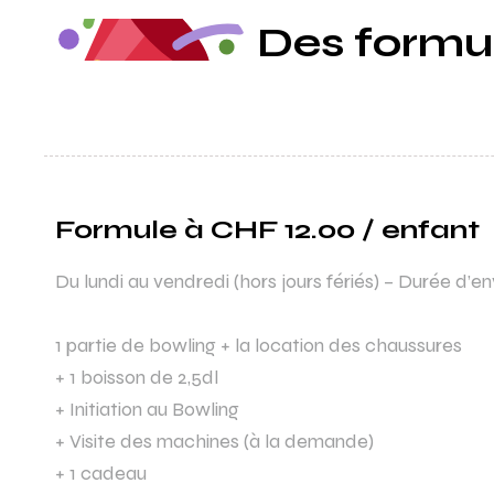
Des formul
Formule à CHF 12.00 / enfant
Du lundi au vendredi (hors jours fériés) – Durée d’en
1 partie de bowling + la location des chaussures
+ 1 boisson de 2,5dl
+ Initiation au Bowling
+ Visite des machines (à la demande)
+ 1 cadeau