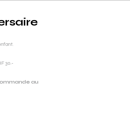
ersaire
enfant.
F 30.-
 commande au