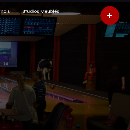
rnois
Studios Meublés
+