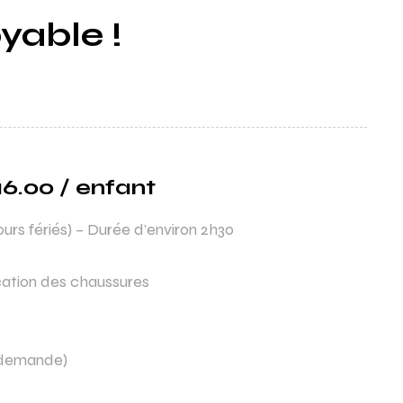
yable !
6.00 / enfant
ours fériés) – Durée d’environ 2h30
ocation des chaussures
a demande)