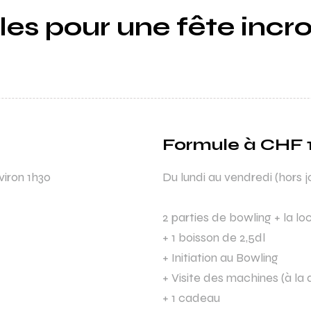
es pour une fête incro
Formule à CHF 1
viron 1h30
Du lundi au vendredi (hors j
2 parties de bowling + la l
+ 1 boisson de 2,5dl
+ Initiation au Bowling
+ Visite des machines (à l
+ 1 cadeau