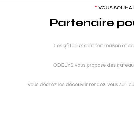
*
VOUS SOUHAI
Partenaire po
Les gâteaux sont fait maison et sont
ODELYS vous propose des gâteaux 
Vous désirez les découvrir rendez-vous sur le